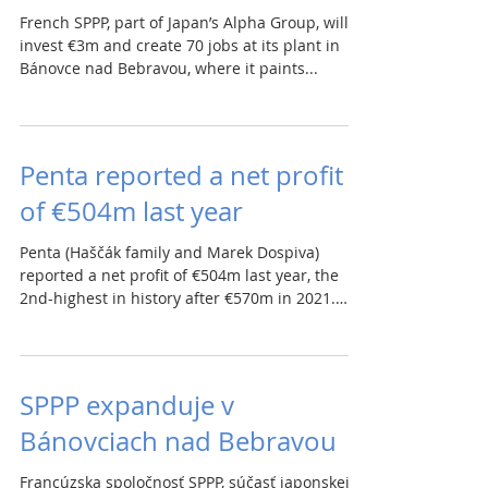
French SPPP, part of Japan’s Alpha Group, will
invest €3m and create 70 jobs at its plant in
Bánovce nad Bebravou, where it paints...
Penta reported a net profit
of €504m last year
Penta (Haščák family and Marek Dospiva)
reported a net profit of €504m last year, the
2nd-highest in history after €570m in 2021.
Total...
SPPP expanduje v
Bánovciach nad Bebravou
Francúzska spoločnosť SPPP, súčasť japonskej