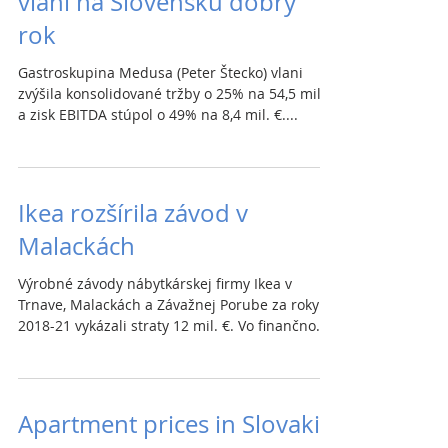
vlani na Slovensku dobrý
rok
Gastroskupina Medusa (Peter Štecko) vlani
zvýšila konsolidované tržby o 25% na 54,5 mil. €
a zisk EBITDA stúpol o 49% na 8,4 mil. €....
Ikea rozšírila závod v
Malackách
Výrobné závody nábytkárskej firmy Ikea v
Trnave, Malackách a Závažnej Porube za roky
2018-21 vykázali straty 12 mil. €. Vo finančnom
roku...
Apartment prices in Slovakia