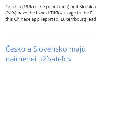
Czechia (19% of the population) and Slovakia
(24%) have the lowest TikTok usage in the EU,
this Chinese app reported. Luxembourg leads...
Česko a Slovensko majú
najmenej užívateľov
TikToku v EÚ
Česko (19% populácie) a Slovensko (24%) majú
najmenej užívateľov TikToku v EÚ, ukazujú
údaje tejto čínskej aplikácie. Na čele je...
Tomáš Taraba nechce
poisťovať štátny majetok