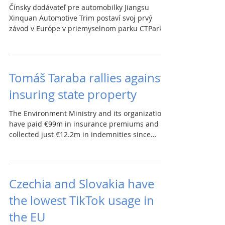
Čínsky dodávateľ pre automobilky Jiangsu
Xinquan Automotive Trim postaví svoj prvý
závod v Európe v priemyselnom parku CTPark
Prešov Juh....
Tomáš Taraba rallies against
insuring state property
The Environment Ministry and its organizations
have paid €99m in insurance premiums and
collected just €12.2m in indemnities since
2019....
Czechia and Slovakia have
the lowest TikTok usage in
the EU