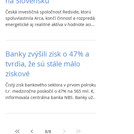
na Slovensku
Česká investičná spoločnosť Redside, ktorú
spoluvlastnila Arca, končí činnosť a rozpredá
energetické aj realitné aktíva v hodnote asi
200...
Banky zvýšili zisk o 47% a
tvrdia, že sú stále málo
ziskové
Čistý zisk bankového sektora v prvom polroku
t.r. medziročne poskočil o 47% na 565 mil. €,
informovala centrálna banka NBS. Banky už...
8
/
8