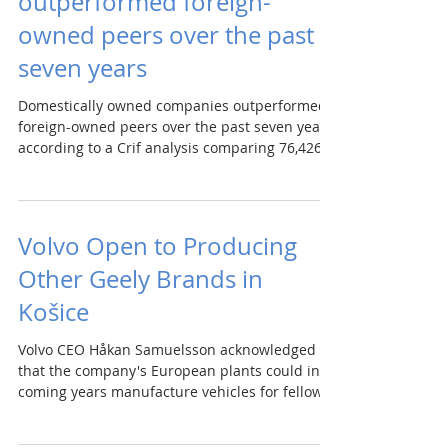
outperformed foreign-
owned peers over the past
seven years
Domestically owned companies outperformed
foreign-owned peers over the past seven years,
according to a Crif analysis comparing 76,426
domestic and 6,502 foreign-capital firms. Gross
profit at domestic companies grew from 2019,
peaking at €2.8bn in 2023, while foreign-owned
firms peaked at €1.7bn in 2022. The
Volvo Open to Producing
subsequent profit decline was steeper among
Other Geely Brands in
foreign-owned ones, which also saw sharper
revenue drops during the pandemic. Last year,
Košice
domestic firms posted a net margin (
Volvo CEO Håkan Samuelsson acknowledged
that the company's European plants could in
coming years manufacture vehicles for fellow
Geely Group brands Zeekr and Lynk & Co.
Doing so would be faster and cheaper than