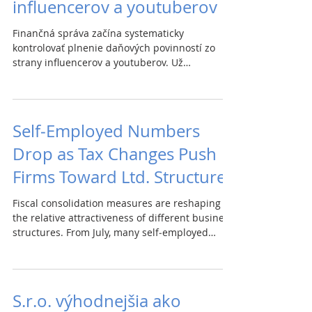
influencerov a youtuberov
Finančná správa začína systematicky
kontrolovať plnenie daňových povinností zo
strany influencerov a youtuberov. Už
identifikovala niekoľko stoviek fyzických osôb,
ktoré nezdanili celý príjem. Posiela im
upozornenia a vyzýva na dobrovoľné splnenie
povinností ešte pred začatím ďalších krokov.
Self‑Employed Numbers
Častým problémom je, že influenceri zdaňujú
Drop as Tax Changes Push
iba peňažné príjmy a nie hotelový pobyt či
darovaný produkt. Tieto plnenia tiež vstupujú
Firms Toward Ltd. Structure
do výpočtu obratu, na základe ktorého vzniká
povinnosť
Fiscal consolidation measures are reshaping
the relative attractiveness of different business
structures. From July, many self‑employed
workers who previously paid no payroll levies
due to low income will become liable, as the
income threshold falls from €9,144 to €2,877
annually. In the year to April, the number of
S.r.o. výhodnejšia ako
self‑employed fell by 7,000 to 231,000.