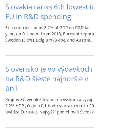
program EÚ pod názvom SAFE, v rámci ktorého
Slovakia ranks 6th lowest in
vláda vyčlenila na nákup munície 40 mil. €.
EU in R&D spending
Suma 58 mld € je podľa firmy možný objem
dodávok pri plnom vyťažení kapacít. Vlani mala
pritom firma tržby 119 mil. €.
EU countries spent 2.2% of GDP on R&D last
year, up 0.1 point from 2013, Eurostat reported.
Sweden (3.6%), Belgium (3.4%), and Austria
(3.3%) had the highest shares, while Romania
and Malta (0.5%) and Cyprus (0.7%) had the
lowest. Slovakia ranked 6th lowest. R&D
spending as a share of GDP: 2024 2013 Austria
Slovensko je vo výdavkoch
3.3% 3.0% Czechia 1.8% 1.9% Poland 1.4% 0.9%
na R&D šieste najhoršie v
Hungary 1.3% 1.4% Slovakia 1.0% 0.8% (
Eurostat )
únii
Krajiny EÚ vynaložili vlani na výskum a vývoj
2,2% HDP , čo je o 0,1 bodu viac ako v roku 2013,
uvádza Eurostat. Najvyšší podiel mali Švédsko
(3,6%), Belgicko (3,4%) a Rakúsko (3,3%) a
najnižší Rumunsko a Malta (0,5%) a Cyprus
(0,7%). Slovenský podiel bol šiesty najnižší v