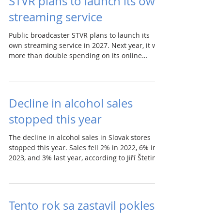
STVR plans to launch its own
streaming service
Public broadcaster STVR plans to launch its
own streaming service in 2027. Next year, it will
more than double spending on its online
section to €2.2m and will launch a new news
website. The STVR Council approved the 2026
budget yesterday with revenues and
expenditures of €201m. The state will provide
Decline in alcohol sales
€178m, with the rest coming mainly from ads. (
stopped this year
aktuality.sk ) Last year, the largest commercial
TV group, Markíza, increased its net profit by
14% to €27.9m thanks to a 15% inc
The decline in alcohol sales in Slovak stores
stopped this year. Sales fell 2% in 2022, 6% in
2023, and 3% last year, according to Jiří Štetina,
head of Jägermeister CZ/SK. This year, sales are
at last year’s level. Store sales (80% of
consumption) have fallen 10% in four years,
while sales in restaurants and pubs have fallen
Tento rok sa zastavil pokles
15%. While overall sales are declining,