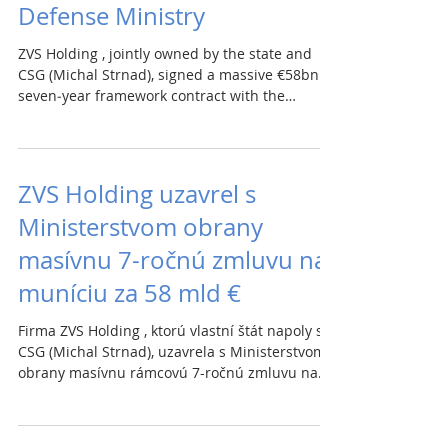
Defense Ministry
na 151,8 mil. €
ZVS Holding , jointly owned by the state and
CSG (Michal Strnad), signed a massive €58bn
seven‑year framework contract with the
Defense Ministry to supply large‑ and
medium‑caliber ammunition. It hopes other EU
countries will join the contract. Slovakia wants
to use it through the EU loan program SAFE,
ZVS Holding uzavrel s
under which the government allocated €40m
Ministerstvom obrany
for ammunition. The company explains that the
€58bn figure represents the potential
masívnu 7-ročnú zmluvu na
production volume at full capacity. Last year, th
muníciu za 58 mld €
Firma ZVS Holding , ktorú vlastní štát napoly s
CSG (Michal Strnad), uzavrela s Ministerstvom
obrany masívnu rámcovú 7-ročnú zmluvu na
dodávky munície veľkého a stredného kalibru
za 58 mld €. Dúfa, že zmluvu využijú aj iné štáty
EÚ. Slovensko ju chce využiť cez pôžičkový