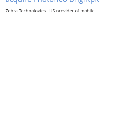
Zebra Technologies , US provider of mobile
computing, agreed to acquire Slovak provider
of 3D technology and AI robotics solutions...
Slovak food prices are the
lowest in the CEE region
Slovak food prices are the lowest in the CEE
region , revised Eurostat data show. Before the
revision of the purchasing power parity...
7
/
8