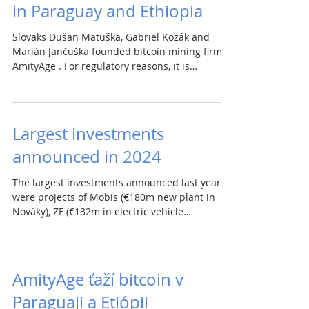
in Paraguay and Ethiopia
Slovaks Dušan Matuška, Gabriel Kozák and
Marián Jančuška founded bitcoin mining firm
AmityAge . For regulatory reasons, it is
registered...
Largest investments
announced in 2024
The largest investments announced last year
were projects of Mobis (€180m new plant in
Nováky), ZF (€132m in electric vehicle
component...
AmityAge ťaží bitcoin v
Paraguaji a Etiópii