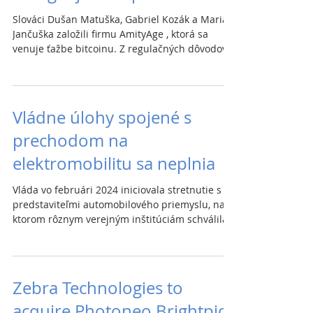
Slováci Dušan Matuška, Gabriel Kozák a Marián
Jančuška založili firmu AmityAge , ktorá sa
venuje ťažbe bitcoinu. Z regulačných dôvodov
je...
Vládne úlohy spojené s
prechodom na
elektromobilitu sa neplnia
Vláda vo februári 2024 iniciovala stretnutie s
predstaviteľmi automobilového priemyslu, na
ktorom rôznym verejným inštitúciám schválila...
Zebra Technologies to
acquire Photoneo Brightpick