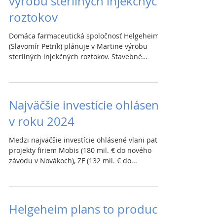
výrobu sterilných injekčných
roztokov
Domáca farmaceutická spoločnosť Helgeheim
(Slavomír Petrík) plánuje v Martine výrobu
sterilných injekčných roztokov. Stavebné
náklady...
Najväčšie investície ohlásené
v roku 2024
Medzi najväčšie investície ohlásené vlani patrili
projekty firiem Mobis (180 mil. € do nového
závodu v Novákoch), ZF (132 mil. € do...
Helgeheim plans to produce