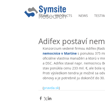
HOME
PRODUCTS
NEWS
TESTI
Adifex postaví nem
Konzorcium vedené firmou Adifex (Rados
nemocnice v Martine
 s ponukou 375 mil
oficiálne vlastnia manažéri a ktorú v m
a DSC. Adifex staval napr. nemocnicu Bo
stav ponúkla cenu 233 mil. €, ale bola v
Proti výsledkom tendra je možné sa odv
obnovy a je potrebné ju dokončiť do 30.
(
pravda.sk
)