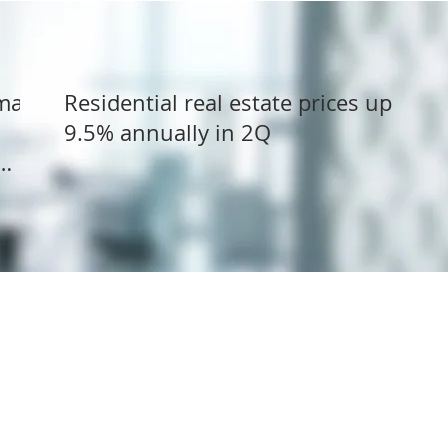
dman
Residential real estate prices up
9.5% annually in 2Q