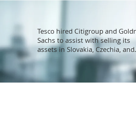
Tesco hired Citigroup and Gol
Sachs to assist with selling its
assets in Slovakia, Czechia, and
Hungary