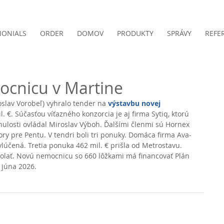
MONIALS
ORDER
DOMOV
PRODUKTY
SPRÁVY
REFE
ocnicu v Martine
lav Vorobeľ) vyhralo tender na 
výstavbu novej 
. €. Súčasťou víťazného konzorcia je aj firma Sytiq, ktorú 
inulosti ovládal Miroslav Výboh. Ďalšími členmi sú Hornex 
ry pre Pentu. V tendri boli tri ponuky. Domáca firma Ava-
ylúčená. Tretia ponuka 462 mil. € prišla od Metrostavu. 
olať. Novú nemocnicu so 660 lôžkami má financovať Plán 
 júna 2026. 