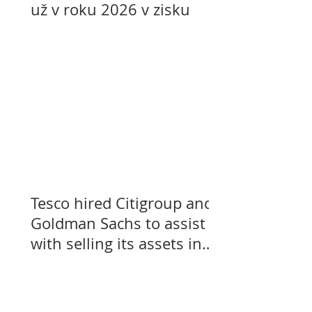
už v roku 2026 v zisku
Tesco hired Citigroup and
Goldman Sachs to assist
with selling its assets in
Slovakia, Czechia, and
Hungary