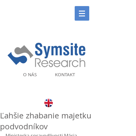
O NÁS
KONTAKT
Ľahšie zhabanie majetku
podvodníkov
Ministerka spravodlivosti Mária 