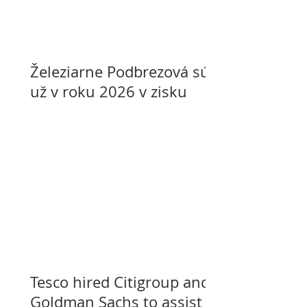
Železiarne Podbrezová sú
už v roku 2026 v zisku
Tesco hired Citigroup and
Goldman Sachs to assist