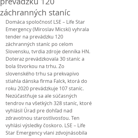
prevádzku 120
záchranných staníc
Domáca spoločnosť LSE – Life Star 
Emergency (Miroslav Micski) vyhrala 
tender na prevádzku 120 
záchranných staníc po celom 
Slovensku, tvrdia zdroje denníka HN. 
Doteraz prevádzkovala 30 staníc a 
bola štvorkou na trhu. Zo 
slovenského trhu sa prekvapivo 
stiahla dánska firma Falck, ktorá do 
roku 2020 prevádzkuje 107 staníc. 
Nezúčastňuje sa ale súčasných 
tendrov na všetkých 328 staníc, ktoré 
vyhlásil Úrad pre dohľad nad 
zdravotnou starostlivosťou. Ten 
vyhlási výsledky čoskoro. LSE – Life 
Star Emergency vlani zdvojnásobila 