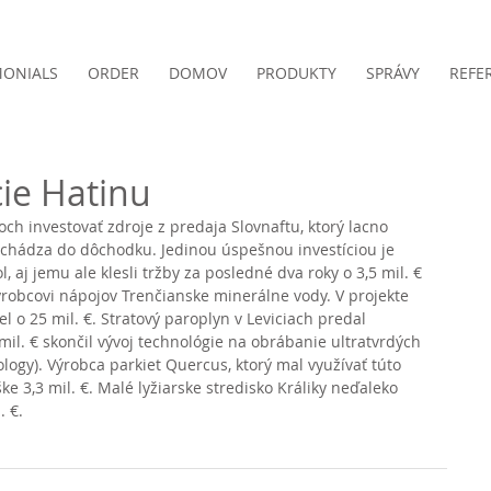
MONIALS
ORDER
DOMOV
PRODUKTY
SPRÁVY
REFE
ie Hatinu
h investovať zdroje z predaja Slovnaftu, ktorý lacno 
 odchádza do dôchodku. Jedinou úspešnou investíciou je 
 aj jemu ale klesli tržby za posledné dva roky o 3,5 mil. € 
výrobcovi nápojov Trenčianske minerálne vody. V projekte 
 o 25 mil. €. Stratový paroplyn v Leviciach predal 
 mil. € skončil vývoj technológie na obrábanie ultratvrdých 
logy). Výrobca parkiet Quercus, ktorý mal využívať túto 
ke 3,3 mil. €. Malé lyžiarske stredisko Králiky neďaleko 
. €.