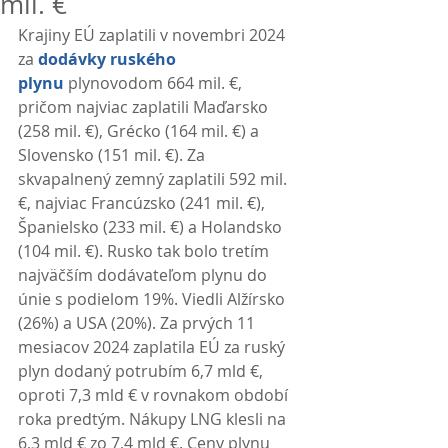
mil. €
Krajiny EÚ zaplatili v novembri 2024 
za 
dodávky ruského 
plynu
 plynovodom 664 mil. €, 
pričom najviac zaplatili Maďarsko 
(258 mil. €), Grécko (164 mil. €) a 
Slovensko (151 mil. €). Za 
skvapalnený zemný zaplatili 592 mil. 
€, najviac Francúzsko (241 mil. €), 
Španielsko (233 mil. €) a Holandsko 
(104 mil. €). Rusko tak bolo tretím 
najväčším dodávateľom plynu do 
únie s podielom 19%. Viedli Alžírsko 
(26%) a USA (20%). Za prvých 11 
mesiacov 2024 zaplatila EÚ za ruský 
plyn dodaný potrubím 6,7 mld €, 
oproti 7,3 mld € v rovnakom období 
roka predtým. Nákupy LNG klesli na 
6,3 mld € zo 7,4 mld €. Ceny plynu 