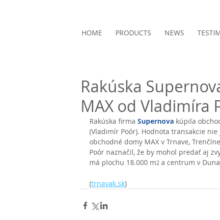
HOME
PRODUCTS
NEWS
TESTI
Rakúska Supernova
MAX od Vladimíra 
Rakúska firma 
Supernova
 kúpila obcho
(Vladimír Poór). Hodnota transakcie nie
obchodné domy MAX v Trnave, Trenčíne,
Poór naznačil, že by mohol predať aj zv
má plochu 18.000 m
a centrum v Duna
2 
(
trnavak.sk
)