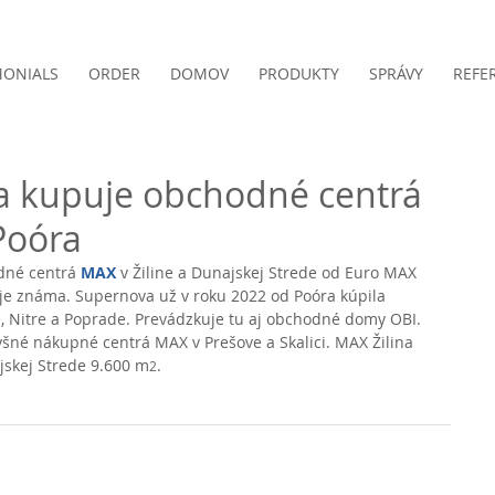
MONIALS
ORDER
DOMOV
PRODUKTY
SPRÁVY
REFE
 kupuje obchodné centrá
Poóra
dné centrá 
MAX
 v Žiline a Dunajskej Strede od Euro MAX 
 je známa. Supernova už v roku 2022 od Poóra kúpila 
 Nitre a Poprade. Prevádzkuje tu aj obchodné domy OBI. 
yšné nákupné centrá MAX v Prešove a Skalici. MAX Žilina 
jskej Strede 9.600 m
. 
2