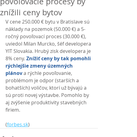
povoľovacie procesy by
znížili ceny bytov
V cene 250.000 € bytu v Bratislave sú 
náklady na pozemok (50.000 €) a 5-
ročný povoľovací proces (30.000 €), 
uviedol Milan Murcko, šéf developera 
YIT Slovakia. Hrubý zisk developera je 
8% ceny. 
Znížiť ceny by tak pomohli 
rýchlejšie zmeny územných 
plánov
 a rýchle povoľovanie, 
problémom je odpor (starších a 
bohatších) voličov, ktorí už bývajú a 
sú proti novej výstavbe. Pomohlo by 
aj zvýšenie produktivity stavebných 
firiem. 
(
forbes.sk
)