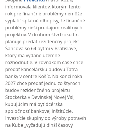
informovala klientov, ktorým tento 
rok pre finančné problémy nemôže 
vyplatiť splatné dlhopisy, že finančné 
problémy rieši predajom realitných 
projektov. V druhom štvrťroku t.r. 
plánuje predať rezidenčný projekt 
Šancová so 64 bytmi v Bratislave, 
ktorý má vydané územné 
rozhodnutie. V rovnakom čase chce 
predať kancelársku budovu Tatra 
banky v centre Košíc. Na konci roka 
2027 chce predať jednu zo štyroch 
budov rezidenčného projektu 
Stockerka v Devínskej Novej Vsi, 
kupujúcim má byť dcérska 
spoločnosť bankovej inštitúcie. 
Investície skupiny do výroby potravín 
na Kube „vyžadujú dlhší časový 