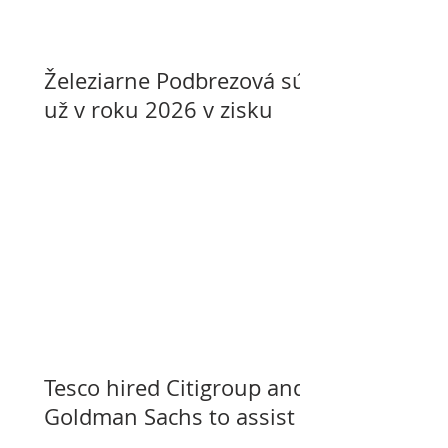
Železiarne Podbrezová sú
už v roku 2026 v zisku
Tesco hired Citigroup and
Goldman Sachs to assist
with selling its assets in