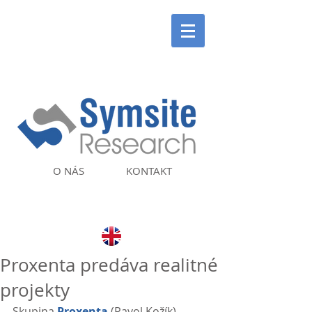
O NÁS
KONTAKT
Proxenta predáva realitné
projekty
Skupina 
Proxenta
 (Pavol Kožík) 