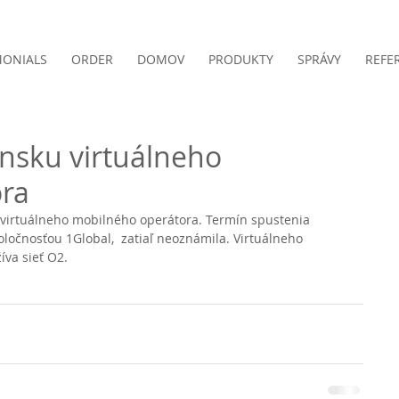
MONIALS
ORDER
DOMOV
PRODUKTY
SPRÁVY
REFE
ensku virtuálneho
ra
ť virtuálneho mobilného operátora. Termín spustenia 
oločnosťou 1Global,  zatiaľ neoznámila. Virtuálneho 
íva sieť O2.