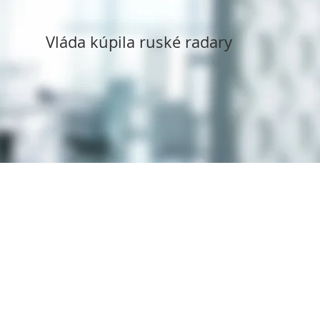
Vláda kúpila ruské radary
Copyright ©
1994 - 2025
Syms