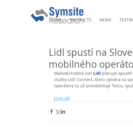
HOME
PRODUCTS
NEWS
TESTI
Lidl spustí na Slov
mobilného operáto
Maloobchodná sieť 
Lidl
 plánuje spusti
služby Lidl Connect, ktorú vytvára so sp
operátora tu už prevádzkuje Tesco, využ
(
zive.sk
)