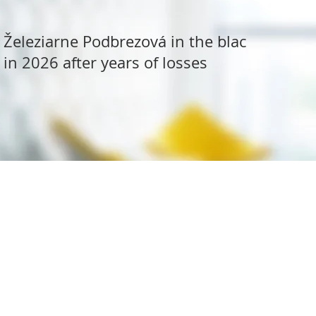
Železiarne Podbrezová in the black
in 2026 after years of losses
ite Research
All rights reserved.