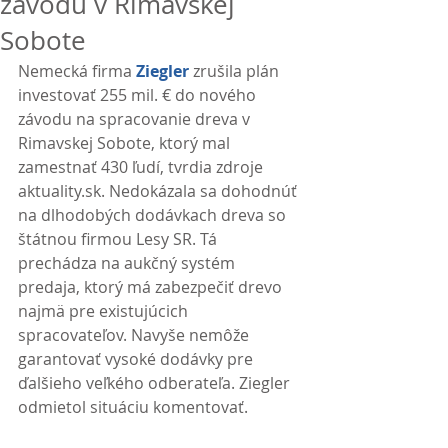
závodu v Rimavskej
Sobote
Nemecká firma 
Ziegler
 zrušila plán 
investovať 255 mil. € do nového 
závodu na spracovanie dreva v 
Rimavskej Sobote, ktorý mal 
zamestnať 430 ľudí, tvrdia zdroje 
aktuality.sk. Nedokázala sa dohodnúť 
na dlhodobých dodávkach dreva so 
štátnou firmou Lesy SR. Tá 
prechádza na aukčný systém 
predaja, ktorý má zabezpečiť drevo 
najmä pre existujúcich 
spracovateľov. Navyše nemôže 
garantovať vysoké dodávky pre 
ďalšieho veľkého odberateľa. Ziegler 
odmietol situáciu komentovať. 