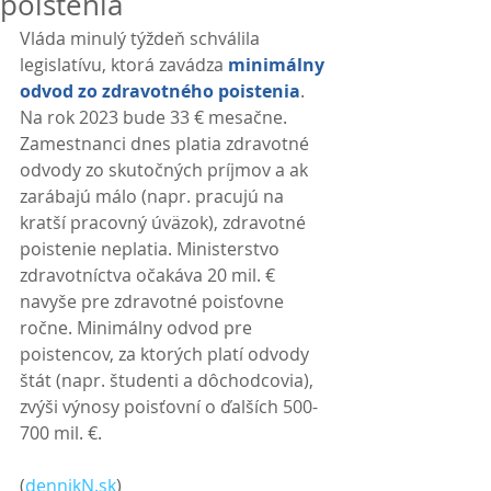
poistenia
Vláda minulý týždeň schválila 
legislatívu, ktorá zavádza 
minimálny 
odvod zo zdravotného poistenia
. 
Na rok 2023 bude 33 € mesačne. 
Zamestnanci dnes platia zdravotné 
odvody zo skutočných príjmov a ak 
zarábajú málo (napr. pracujú na 
kratší pracovný úväzok), zdravotné 
poistenie neplatia. Ministerstvo 
zdravotníctva očakáva 20 mil. € 
navyše pre zdravotné poisťovne 
ročne. Minimálny odvod pre 
poistencov, za ktorých platí odvody 
štát (napr. študenti a dôchodcovia), 
zvýši výnosy poisťovní o ďalších 500-
700 mil. €. 
(
dennikN.sk
)