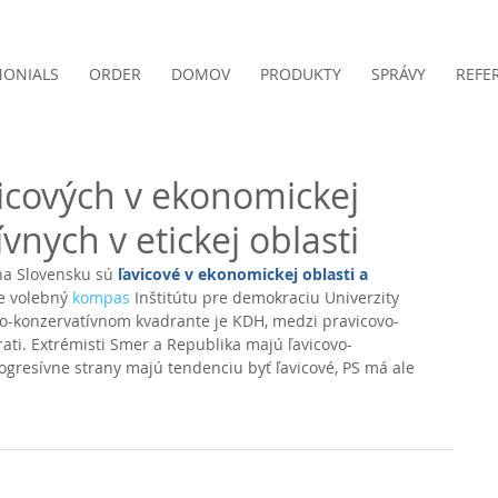
MONIALS
ORDER
DOMOV
PRODUKTY
SPRÁVY
REFE
vicových v ekonomickej
vnych v etickej oblasti
na Slovensku sú 
ľavicové v ekonomickej oblasti a 
e volebný 
kompas
 Inštitútu pre demokraciu Univerzity 
vo-konzervatívnom kvadrante je KDH, medzi pravicovo-
rati. Extrémisti Smer a Republika majú ľavicovo-
gresívne strany majú tendenciu byť ľavicové, PS má ale 
 