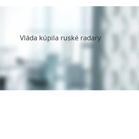
Vláda kúpila ruské radary