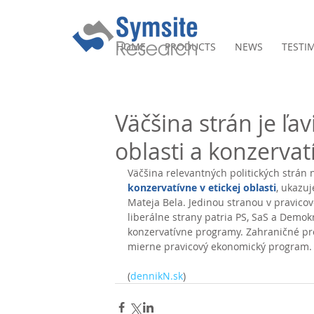
HOME
PRODUCTS
NEWS
TESTI
Väčšina strán je ľa
oblasti a konzervatí
Väčšina relevantných politických strán 
konzervatívne v etickej oblasti
, ukazuj
Mateja Bela. Jedinou stranou v pravico
liberálne strany patria PS, SaS a Demok
konzervatívne programy. Zahraničné pro
mierne pravicový ekonomický program.
(
dennikN.sk
)