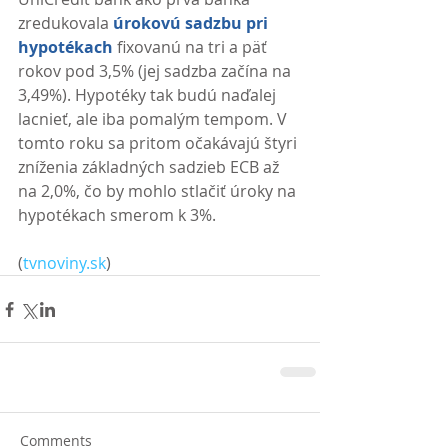
zredukovala 
úrokovú sadzbu pri 
hypotékach
 fixovanú na tri a päť 
rokov pod 3,5% (jej sadzba začína na 
3,49%). Hypotéky tak budú naďalej 
lacnieť, ale iba pomalým tempom. V 
tomto roku sa pritom očakávajú štyri 
zníženia základných sadzieb ECB až 
na 2,0%, čo by mohlo stlačiť úroky na 
hypotékach smerom k 3%. 
(
tvnoviny.sk
)
Comments