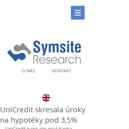
O NÁS
KONTAKT
UniCredit skresala úroky
na hypotéky pod 3,5%
UniCredit bank ako prvá banka 