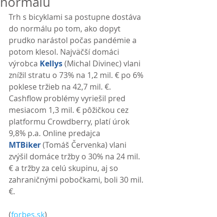
normálu
Trh s bicyklami sa postupne dostáva 
do normálu po tom, ako dopyt 
prudko narástol počas pandémie a 
potom klesol. Najväčší domáci 
výrobca 
Kellys
 (Michal Divinec) vlani 
znížil stratu o 73% na 1,2 mil. € po 6% 
poklese tržieb na 42,7 mil. €. 
Cashflow problémy vyriešil pred 
mesiacom 1,3 mil. € pôžičkou cez 
platformu Crowdberry, platí úrok 
9,8% p.a. Online predajca 
MTBiker
 (Tomáš Červenka) vlani 
zvýšil domáce tržby o 30% na 24 mil. 
€ a tržby za celú skupinu, aj so 
zahraničnými pobočkami, boli 30 mil. 
€. 
(
forbes.sk
)