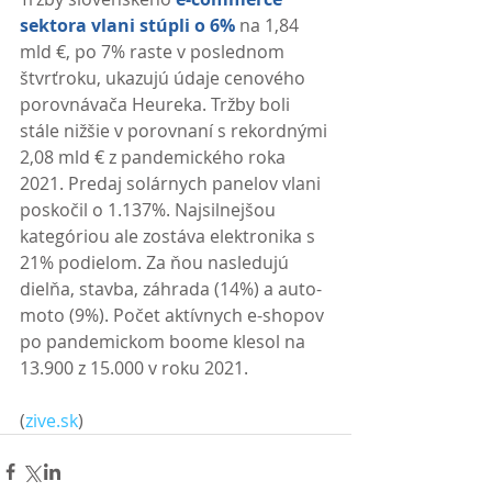
sektora vlani stúpli o 6%
 na 1,84 
mld €, po 7% raste v poslednom 
štvrťroku, ukazujú údaje cenového 
porovnávača Heureka. Tržby boli 
stále nižšie v porovnaní s rekordnými 
2,08 mld € z pandemického roka 
2021. Predaj solárnych panelov vlani 
poskočil o 1.137%. Najsilnejšou 
kategóriou ale zostáva elektronika s 
21% podielom. Za ňou nasledujú 
dielňa, stavba, záhrada (14%) a auto-
moto (9%). Počet aktívnych e-shopov 
po pandemickom boome klesol na 
13.900 z 15.000 v roku 2021. 
(
zive.sk
)