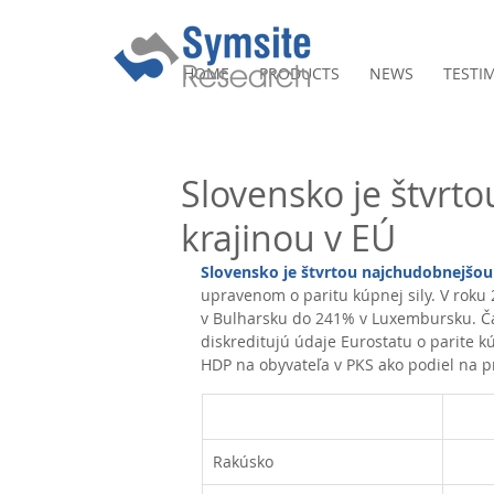
HOME
PRODUCTS
NEWS
TESTI
Slovensko je štvrt
krajinou v EÚ
Slovensko je štvrtou najchudobnejšou
upravenom o paritu kúpnej sily. V rok
v Bulharsku do 241% v Luxembursku. Ča
diskreditujú údaje Eurostatu o parite kú
HDP na obyvateľa v PKS ako podiel na p
Rakúsko