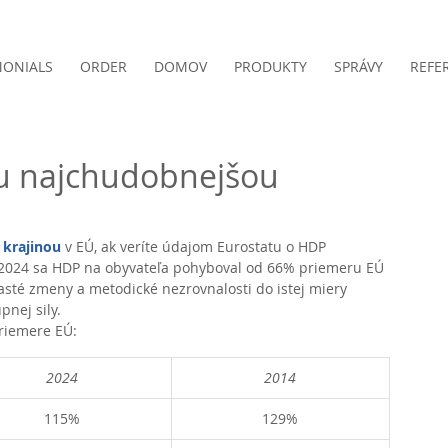
MONIALS
ORDER
DOMOV
PRODUKTY
SPRÁVY
REFE
ou najchudobnejšou
 krajinou
 v EÚ, ak veríte údajom Eurostatu o HDP 
u 2024 sa HDP na obyvateľa pohyboval od 66% priemeru EÚ 
sté zmeny a metodické nezrovnalosti do istej miery 
pnej sily.
riemere EÚ:
2024
2014
115%
129%