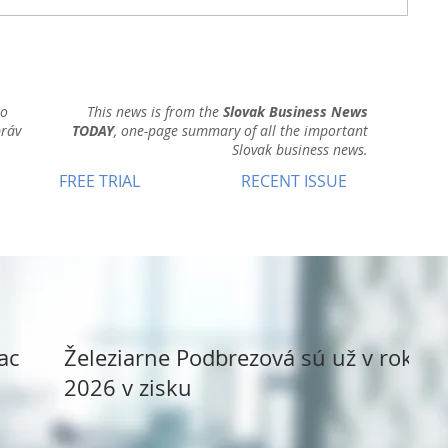
ho
This news is from the
Slovak Business News
práv
TODAY
, one-page summary of all the important
Slovak business news.
FREE TRIAL
RECENT ISSUE
ack
Železiarne Podbrezová sú už v roku
2026 v zisku