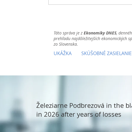
Táto správa je z
Ekonomiky DNES
, denné
prehľadu najdôležitejších ekonomických s
zo Slovenska.
UKÁŽKA
SKÚŠOBNÉ ZASIELANIE
Železiarne Podbrezová in the bl
in 2026 after years of losses