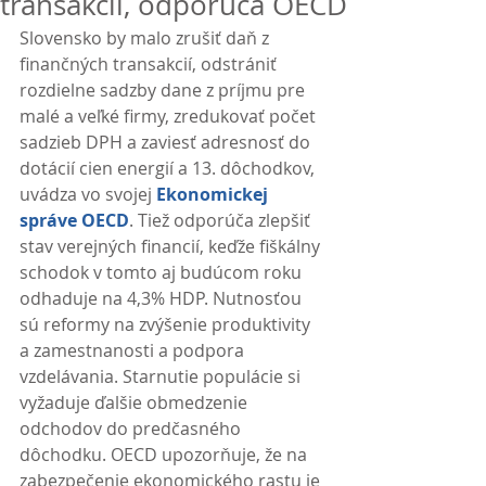
transakcií, odporúča OECD
Slovensko by malo zrušiť daň z 
finančných transakcií, odstrániť 
rozdielne sadzby dane z príjmu pre 
malé a veľké firmy, zredukovať počet 
sadzieb DPH a zaviesť adresnosť do 
dotácií cien energií a 13. dôchodkov, 
uvádza vo svojej 
Ekonomickej 
správe OECD
. Tiež odporúča zlepšiť 
stav verejných financií, keďže fiškálny 
schodok v tomto aj budúcom roku 
odhaduje na 4,3% HDP. Nutnosťou 
sú reformy na zvýšenie produktivity 
a zamestnanosti a podpora 
vzdelávania. Starnutie populácie si 
vyžaduje ďalšie obmedzenie 
odchodov do predčasného 
dôchodku. OECD upozorňuje, že na 
zabezpečenie ekonomického rastu je 