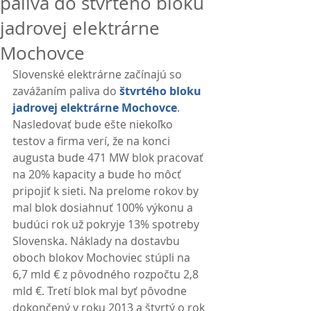
paliva do štvrtého bloku
jadrovej elektrárne
Mochovce
Slovenské elektrárne začínajú so 
zavážaním paliva do 
štvrtého bloku 
jadrovej elektrárne Mochovce
. 
Nasledovať bude ešte niekoľko 
testov a firma verí, že na konci 
augusta bude 471 MW blok pracovať 
na 20% kapacity a bude ho môcť 
pripojiť k sieti. Na prelome rokov by 
mal blok dosiahnuť 100% výkonu a 
budúci rok už pokryje 13% spotreby 
Slovenska. Náklady na dostavbu 
oboch blokov Mochoviec stúpli na 
6,7 mld € z pôvodného rozpočtu 2,8 
mld €. Tretí blok mal byť pôvodne 
dokončený v roku 2013 a štvrtý o rok 