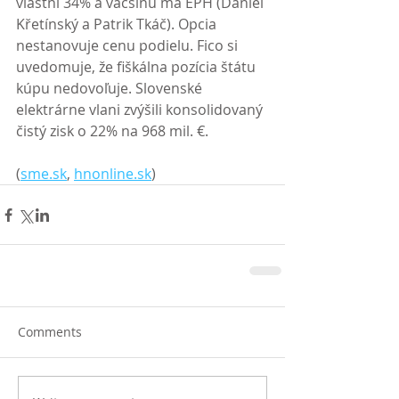
vlastní 34% a väčšinu má EPH (Daniel 
Křetínský a Patrik Tkáč). Opcia 
nestanovuje cenu podielu. Fico si 
uvedomuje, že fiškálna pozícia štátu 
kúpu nedovoľuje. Slovenské 
elektrárne vlani zvýšili konsolidovaný 
čistý zisk o 22% na 968 mil. €. 
(
sme.sk
, 
hnonline.sk
)
Comments