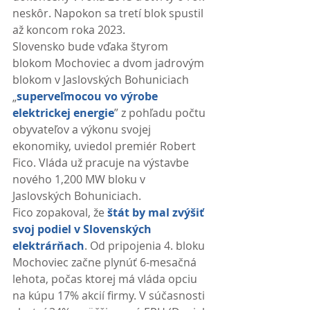
neskôr. Napokon sa tretí blok spustil 
až koncom roka 2023.
Slovensko bude vďaka štyrom 
blokom Mochoviec a dvom jadrovým 
blokom v Jaslovských Bohuniciach 
„
superveľmocou vo výrobe 
elektrickej energie
” z pohľadu počtu 
obyvateľov a výkonu svojej 
ekonomiky, uviedol premiér Robert 
Fico. Vláda už pracuje na výstavbe 
nového 1,200 MW bloku v 
Jaslovských Bohuniciach.
Fico zopakoval, že 
štát by mal zvýšiť 
svoj podiel v Slovenských 
elektrárňach
. Od pripojenia 4. bloku 
Mochoviec začne plynúť 6-mesačná 
lehota, počas ktorej má vláda opciu 
na kúpu 17% akcií firmy. V súčasnosti 