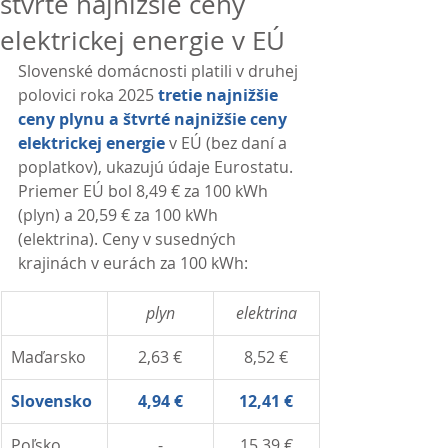
štvrté najnižšie ceny
elektrickej energie v EÚ
Slovenské domácnosti platili v druhej 
polovici roka 2025 
tretie najnižšie 
ceny plynu a štvrté najnižšie ceny 
elektrickej energie
 v EÚ (bez daní a 
poplatkov), ukazujú údaje Eurostatu. 
Priemer EÚ bol 8,49 € za 100 kWh 
(plyn) a 20,59 € za 100 kWh 
(elektrina). Ceny v susedných 
krajinách v eurách za 100 kWh:
plyn
elektrina
Maďarsko
2,63 €
8,52 €
Slovensko
4,94 €
12,41 €
Poľsko
-
15,39 €