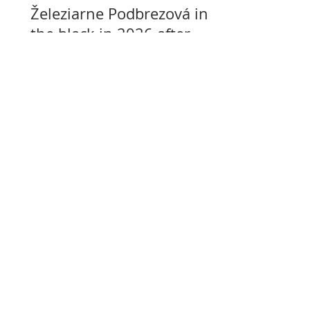
Železiarne Podbrezová in
the black in 2026 after
years of losses