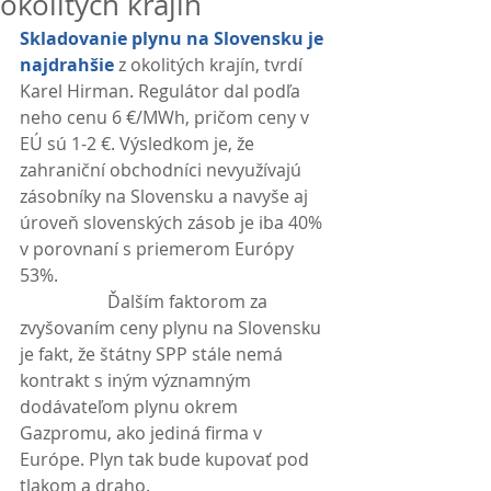
okolitých krajín
Skladovanie plynu na Slovensku je 
najdrahšie
 z okolitých krajín, tvrdí 
Karel Hirman. Regulátor dal podľa 
neho cenu 6 €/MWh, pričom ceny v 
EÚ sú 1-2 €. Výsledkom je, že 
zahraniční obchodníci nevyužívajú 
zásobníky na Slovensku a navyše aj 
úroveň slovenských zásob je iba 40% 
v porovnaní s priemerom Európy 
53%.
                    Ďalším faktorom za 
zvyšovaním ceny plynu na Slovensku 
je fakt, že štátny SPP stále nemá 
kontrakt s iným významným 
dodávateľom plynu okrem 
Gazpromu, ako jediná firma v 
Európe. Plyn tak bude kupovať pod 
tlakom a draho. 