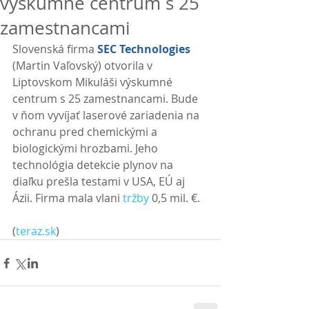
výskumné centrum s 25
zamestnancami
Slovenská firma 
SEC Technologies
(Martin Vaľovský) otvorila v 
Liptovskom Mikuláši výskumné 
centrum s 25 zamestnancami. Bude 
v ňom vyvíjať laserové zariadenia na 
ochranu pred chemickými a 
biologickými hrozbami. Jeho 
technológia detekcie plynov na 
diaľku prešla testami v USA, EÚ aj 
Ázii. Firma mala vlani 
tržby
 0,5 mil. €.
(
teraz.sk
) 