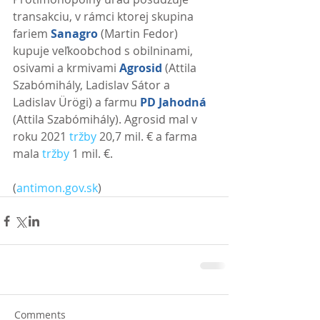
transakciu, v rámci ktorej skupina 
fariem 
Sanagro
 (Martin Fedor) 
kupuje veľkoobchod s obilninami, 
osivami a krmivami 
Agrosid
 (Attila 
Szabómihály, Ladislav Sátor a 
Ladislav Ürögi) a farmu 
PD Jahodná
(Attila Szabómihály). Agrosid mal v 
roku 2021 
tržby
 20,7 mil. € a farma 
mala 
tržby
 1 mil. €.
(
antimon.gov.sk
) 
Comments