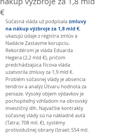
nákup výzbroje za 1,8 mld
€
Súčasná vláda už podpísala 
zmluvy 
na nákup výzbroje za 1,8 mld €
, 
ukazujú údaje z registra zmlúv a 
Nadácie Zastavme korupciu. 
Rekordérom je vláda Eduarda 
Hegera (2,2 mld €), pričom 
predchádzajúca Ficova vláda 
uzatvorila zmluvy za 1,9 mld €. 
Problém súčasnej vlády je absencia 
tendrov a analýz Útvaru hodnota za 
peniaze. Vysoký objem výdavkov je 
pochopiteľný vzhľadom na obrovský 
investičný dlh. Najväčšie kontrakty 
súčasnej vlády sú na nákladné autá 
(Tatra; 708 mil. €), systémy 
protivzdušnej obrany (Izrael; 554 mil. 