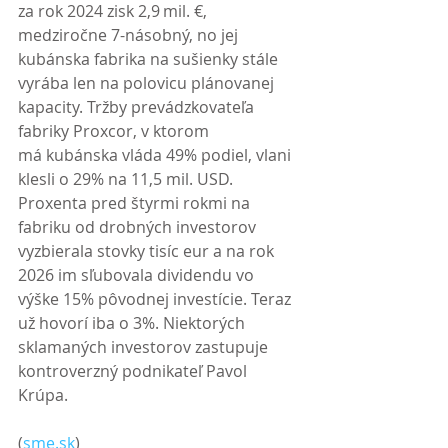
za rok 2024 zisk 2,9 mil. €, 
medziročne 7-násobný, no jej 
kubánska fabrika na sušienky stále 
vyrába len na polovicu plánovanej 
kapacity. Tržby prevádzkovateľa 
fabriky Proxcor, v ktorom 
má kubánska vláda 49% podiel, vlani 
klesli o 29% na 11,5 mil. USD. 
Proxenta pred štyrmi rokmi na 
fabriku od drobných investorov 
vyzbierala stovky tisíc eur a na rok 
2026 im sľubovala dividendu vo 
výške 15% pôvodnej investície. Teraz 
už hovorí iba o 3%. Niektorých 
sklamaných investorov zastupuje 
kontroverzný podnikateľ Pavol 
Krúpa. 
(
sme.sk
)