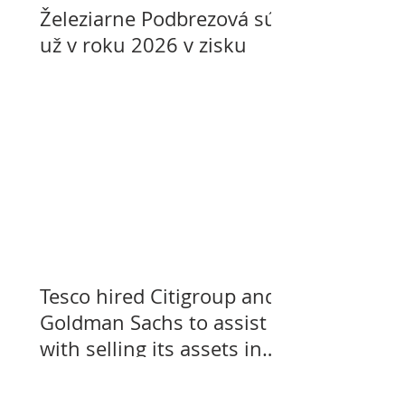
Železiarne Podbrezová sú
už v roku 2026 v zisku
Tesco hired Citigroup and
Goldman Sachs to assist
with selling its assets in
Slovakia, Czechia, and
Hungary