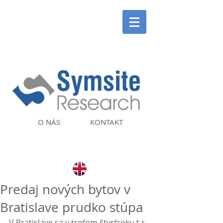
O NÁS
KONTAKT
Predaj nových bytov v
Bratislave prudko stúpa
V Bratislave sa v treťom štvrťroku t.r. 