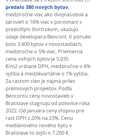
predalo 380 nových bytov
, 
medziročne viac ako dvojnásobok a 
zároveň o 16% viac v porovnaní s 
predošlým štvrťrokom, ukazujú 
údaje developera Bencont. V ponuke 
bolo 3.400 bytov v novostavbách, 
medziročne o 5% viac. Priemerná 
cena voľných bytov je 5.035 
€/m2 vrátane DPH, medziročne o 6% 
vyššia a medzikvartálne o 1% vyššia. 
Za rastom cien je najmä prílev 
prémiových projektov. Podľa 
Bencontu ceny novostavieb v 
Bratislave stagnujú od polovice roka 
2022. Od januára ceny stúpnu pre 
rast DPH z 20% na 23%. Cenu 
mediánového nového bytu v 
Bratislave to zvýši o 7.200 €. 