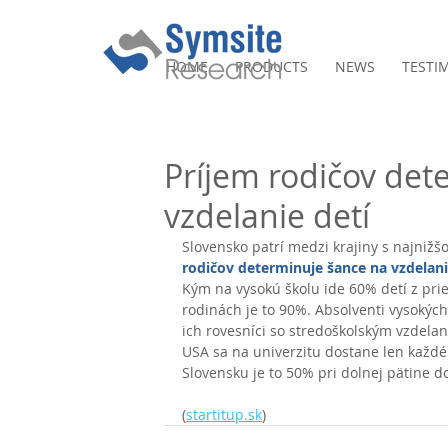
HOME
PRODUCTS
NEWS
TESTI
Príjem rodičov det
vzdelanie detí
Slovensko patrí medzi krajiny s najnižšo
rodičov determinuje šance na vzdelani
Kým na vysokú školu ide 60% detí z pri
rodinách je to 90%. Absolventi vysokých
ich rovesníci so stredoškolským vzdela
USA sa na univerzitu dostane len každé 
Slovensku je to 50% pri dolnej pätine d
(
startitup.sk
)