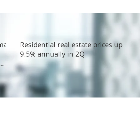
dman
Residential real estate prices up
9.5% annually in 2Q