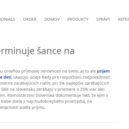
MONIALS
ORDER
DOMOV
PRODUKTY
SPRÁVY
REFE
erminuje šance na
u úrovňou príjmovej nerovnosti na svete, aj tu ale 
príjem 
e detí
, ukazujú údaje Rady pre rozpočtovú zodpovednosť. 
emerne zarábajúcich rodín, pri 5% najlepšie zarábajúcich 
 škôl na Slovensku zarábajú v priemere o 25% viac ako 
ním. Rovnostárstvo Slovenska dokumentuje fakt, že kým v 
tretie dieťa z najchudobnejšieho prostredia, na 
omácností podľa príjmu. 