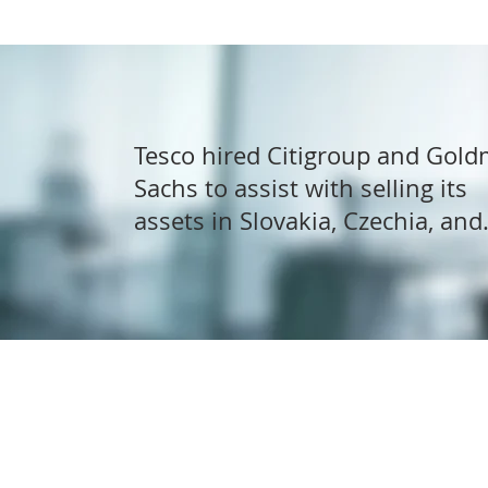
Tesco hired Citigroup and Gol
Sachs to assist with selling its
assets in Slovakia, Czechia, and
Hungary