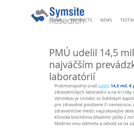
HOME
PRODUCTS
NEWS
TESTI
PMÚ udelil 14,5 mil
najväčším prevádz
laboratórií
Protimonopolný úrad 
udelil
14,5 mil. €
zdravotníckych laboratórií a na tri rok
Výnimkou je Unilabs so švédskym kapitál
pre zdravotné poisťovne či nemocnice, 
zdravotníctve medzi najziskovejšie oblas
Klinická biochémia (Vladimír Ježík) 2 mil.
Medirex vinu odmieta a odvolá sa na sú