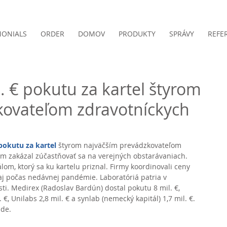
MONIALS
ORDER
DOMOV
PRODUKTY
SPRÁVY
REFE
. € pokutu za kartel štyrom
kovateľom zdravotníckych
 pokutu za kartel
 štyrom najväčším prevádzkovateľom 
y im zakázal zúčastňovať sa na verejných obstarávaniach. 
om, ktorý sa ku kartelu priznal. Firmy koordinovali ceny 
aj počas nedávnej pandémie. Laboratóriá patria v 
ti. Medirex (Radoslav Bardún) dostal pokutu 8 mil. €, 
 €, Unilabs 2,8 mil. € a synlab (nemecký kapitál) 1,7 mil. €. 
de. 