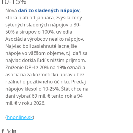
10-15%
Nová 
daň zo sladených nápojov
, 
ktorá platí od januára, zvýšila ceny 
sýtených sladených nápojov o 30-
50% a sirupov o 100%, uviedla 
Asociácia výrobcov nealko nápojov. 
Najviac boli zasiahnuté lacnejšie 
nápoje vo väčšom objeme, t.j. daň sa 
najviac dotkla ľudí s nižším príjmom. 
Zníženie DPH z 20% na 19% označila 
asociácia za kozmetickú úpravu bez 
reálneho pozitívneho účinku. Predaj 
nápojov klesol o 10-25%. Štát chce na 
dani vybrať 69 mil. € tento rok a 94 
mil. € v roku 2026. 
(
hnonline.sk
)