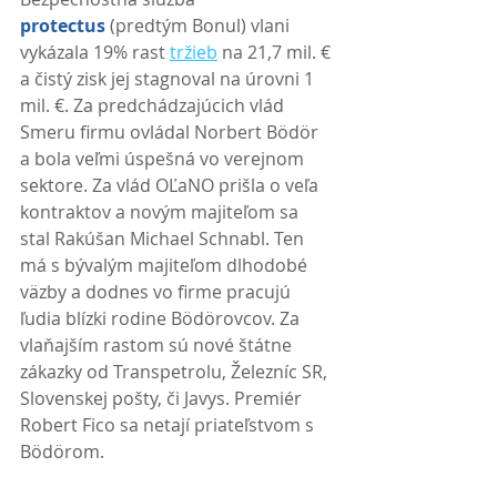
protectus
 (predtým Bonul) vlani 
vykázala 19% rast 
tržieb
 na 21,7 mil. € 
a čistý zisk jej stagnoval na úrovni 1 
mil. €. Za predchádzajúcich vlád 
Smeru firmu ovládal Norbert Bödör 
a bola veľmi úspešná vo verejnom 
sektore. Za vlád OĽaNO prišla o veľa 
kontraktov a novým majiteľom sa 
stal Rakúšan Michael Schnabl. Ten 
má s bývalým majiteľom dlhodobé 
väzby a dodnes vo firme pracujú 
ľudia blízki rodine Bödörovcov. Za 
vlaňajším rastom sú nové štátne 
zákazky od Transpetrolu, Železníc SR, 
Slovenskej pošty, či Javys. Premiér 
Robert Fico sa netají priateľstvom s 
Bödörom. 