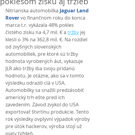
poklesom zisku aj tržieb
Nitrianska automobilka 
Jaguar Land 
Rover
 vo finančnom roku do konca 
marca t.r. vykázala 48% pokles 
čistého zisku na 4,7 mil. € a 
tržby
 jej 
klesli o 3% na 362,8 mil. €. Na rozdiel 
od zvyšných slovenských 
automobiliek, pre ktoré sú tržby 
hodnota vyrobených áut, vykazuje 
JLR ako tržby iba svoju pridanú 
hodnotu. Je otázne, ako sa v tomto 
výsledku odrazili clá v USA. 
Automobilky sa snažili predzásobiť 
americký trh ešte pred ich 
zavedením. Závod zvykol do USA 
exportovať štvrtinu produkcie. Tento 
rok výsledky ovplyvní výpadok výroby 
pre útok hackerov, výroba stojí už 
piaty týždeň. 