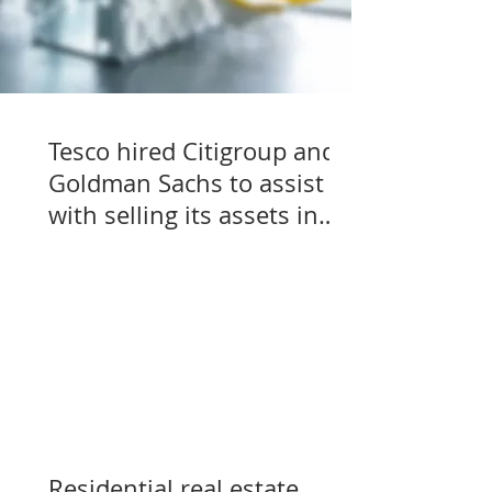
Tesco hired Citigroup and
Goldman Sachs to assist
with selling its assets in
Slovakia, Czechia, and
Hungary
Residential real estate