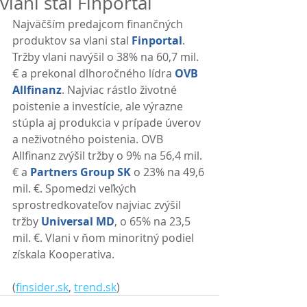
vlani stal Finportal
Najväčším predajcom finančných 
produktov sa vlani stal 
Finportal
. 
Tržby vlani navýšil o 38% na 60,7 mil. 
€ a prekonal dlhoročného lídra 
OVB 
Allfinanz
. Najviac rástlo životné 
poistenie a investície, ale výrazne 
stúpla aj produkcia v prípade úverov 
a neživotného poistenia. OVB 
Allfinanz zvýšil tržby o 9% na 56,4 mil. 
€ a 
Partners Group SK
 o 23% na 49,6 
mil. €. Spomedzi veľkých 
sprostredkovateľov najviac zvýšil 
tržby 
Universal MD
, o 65% na 23,5 
mil. €. Vlani v ňom minoritný podiel 
získala Kooperativa. 
(
finsider.sk
, 
trend.sk
)