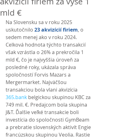
akvizícií firiem za vyše 1
mld €
Na Slovensku sa v roku 2025 
uskutočnilo 
23 akvizícií firiem
, o 
sedem menej ako v roku 2024. 
Celková hodnota týchto transakcií 
však vzrástla o 26% a prekročila 1 
mld €, čo je najvyššia úroveň za 
posledné roky, ukázala správa 
spoločností Forvis Mazars a 
Mergermarket. Najväčšou 
transakciou bola vlani akvizícia 
365.bank
 belgickou skupinou KBC za 
749 mil. €. Predajcom bola skupina 
J&T. Ďalšie veľké transakcie boli 
investícia do spoločnosti GymBeam 
a prebratie slovenských aktivít Engie 
francúzskou skupinou Veolia. Rastie 