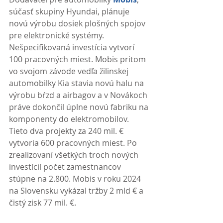
súčasť skupiny Hyundai, plánuje 
novú výrobu dosiek plošných spojov 
pre elektronické systémy. 
Nešpecifikovaná investícia vytvorí 
100 pracovných miest. Mobis pritom 
vo svojom závode vedľa žilinskej 
automobilky Kia stavia novú halu na 
výrobu bŕzd a airbagov a v Novákoch 
práve dokončil úplne novú fabriku na 
komponenty do elektromobilov. 
Tieto dva projekty za 240 mil. € 
vytvoria 600 pracovných miest. Po 
zrealizovaní všetkých troch nových 
investícií počet zamestnancov 
stúpne na 2.800. Mobis v roku 2024 
na Slovensku vykázal tržby 2 mld € a 
čistý zisk 77 mil. €. 