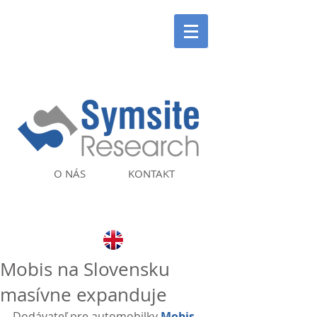
O NÁS
KONTAKT
Mobis na Slovensku
masívne expanduje
Dodávateľ pre automobilky 
Mobis
, 