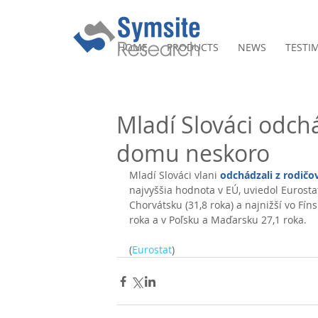
HOME
PRODUCTS
NEWS
TESTI
Mladí Slováci odch
domu neskoro
Mladí Slováci vlani 
odchádzali z rodič
najvyššia hodnota v EÚ, uviedol Eurostat
Chorvátsku (31,8 roka) a najnižší vo Fíns
roka a v Poľsku a Maďarsku 27,1 roka. 
(
Eurostat
)