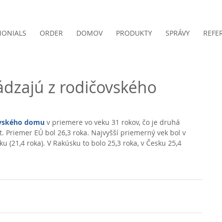
MONIALS
ORDER
DOMOV
PRODUKTY
SPRÁVY
REFE
ádzajú z rodičovského
ovského domu
 v priemere vo veku 31 rokov, čo je druhá 
. Priemer EÚ bol 26,3 roka. Najvyšší priemerný vek bol v 
ku (21,4 roka). V Rakúsku to bolo 25,3 roka, v Česku 25,4 