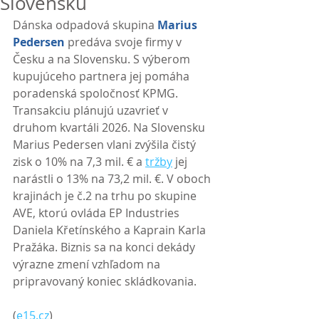
Slovensku
Dánska odpadová skupina 
Marius 
Pedersen
 predáva svoje firmy v 
Česku a na Slovensku. S výberom 
kupujúceho partnera jej pomáha 
poradenská spoločnosť KPMG. 
Transakciu plánujú uzavrieť v 
druhom kvartáli 2026. Na Slovensku 
Marius Pedersen vlani zvýšila čistý 
zisk o 10% na 7,3 mil. € a 
tržby
 jej 
narástli o 13% na 73,2 mil. €. V oboch 
krajinách je č.2 na trhu po skupine 
AVE, ktorú ovláda EP Industries 
Daniela Křetínského a Kaprain Karla 
Pražáka. Biznis sa na konci dekády 
výrazne zmení vzhľadom na 
pripravovaný koniec skládkovania. 
(
e15.cz
)