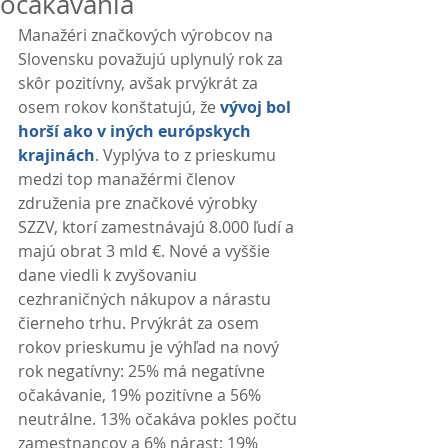
očakávania
Manažéri značkových výrobcov na 
Slovensku považujú uplynulý rok za 
skôr pozitívny, avšak prvýkrát za 
osem rokov konštatujú, že 
vývoj bol 
horší ako v iných európskych 
krajinách
. Vyplýva to z prieskumu 
medzi top manažérmi členov 
združenia pre značkové výrobky 
SZZV, ktorí zamestnávajú 8.000 ľudí a 
majú obrat 3 mld €. Nové a vyššie 
dane viedli k zvyšovaniu 
cezhraničných nákupov a nárastu 
čierneho trhu. Prvýkrát za osem 
rokov prieskumu je výhľad na nový 
rok negatívny: 25% má negatívne 
očakávanie, 19% pozitívne a 56% 
neutrálne. 13% očakáva pokles počtu 
zamestnancov a 6% nárast; 19% 