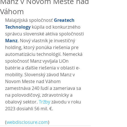
Manz v Novom Meste nad
Váhom
Malajzijská spoločnosť 
Greatech 
Technology
 kúpila od konkurzného 
správcu slovenské aktíva spoločnosti 
Manz
. Nový vlastník je investičný 
holding, ktorý ponúka riešenia pre 
automatizáciu technológií. Nemecká 
spoločnosť Manz vyvíjala LiOn 
batérie a ďalšie riešenia v oblasti e-
mobility. Slovenský závod Manz v 
Novom Meste nad Váhom 
zamestnáva 240 ľudí a zameriava sa 
na polovodičový, zdravotnícky a 
obalový sektor. 
Tržby
 závodu v roku 
2023 dosiahli 56 mil. €.
(
webdisclosure.com
) 