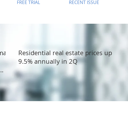
FREE TRIAL
RECENT ISSUE
dman
Residential real estate prices up
9.5% annually in 2Q