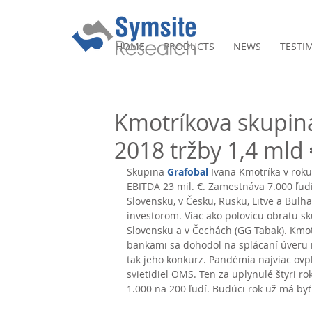
HOME
PRODUCTS
NEWS
TESTI
Kmotríkova skupina
2018 tržby 1,4 mld
Skupina 
Grafobal
 Ivana Kmotríka v roku 
EBITDA 23 mil. €. Zamestnáva 7.000 ľudí
Slovensku, v Česku, Rusku, Litve a Bulha
investorom. Viac ako polovicu obratu sk
Slovensku a v Čechách (GG Tabak). Kmot
bankami sa dohodol na splácaní úveru n
tak jeho konkurz. Pandémia najviac ovpl
svietidiel OMS. Ten za uplynulé štyri ro
1.000 na 200 ľudí. Budúci rok už má byť 