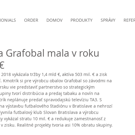
MONIALS
ORDER
DOMOV
PRODUKTY
SPRÁVY
REFE
 Grafobal mala v roku
 €
2018 vykázala tržby 1,4 mld €, aktíva 503 mil. € a zisk 
. Kmotrík si pre výrobcu obalov Grafobal so závodmi na 
rsku vie predstaviť partnerstvo so strategickým 
upiny tvorí distribúcia a predaj tabaku a novín na 
rík neplánuje predať spravodajskú televíziu TA3. S 
a výstavbu futbalového štadiónu v Bratislave a nehrozí 
yvnila futbalový klub Slovan Bratislava a výrobcu 
ky vykázal stratu 10 mil. € a redukuje zamestnanosť z 
v zisku. Realitné projekty tvoria asi 10% obratu skupiny. 