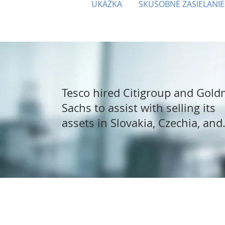
UKÁŽKA
SKÚŠOBNÉ ZASIELANIE
Tesco hired Citigroup and Gol
Sachs to assist with selling its
assets in Slovakia, Czechia, and
Hungary