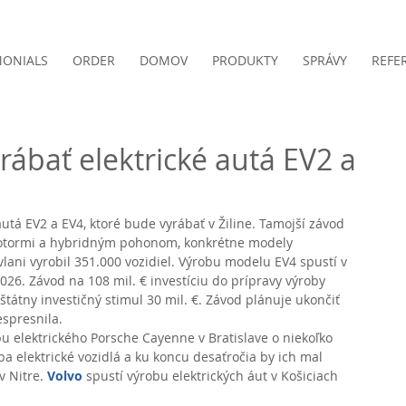
MONIALS
ORDER
DOMOV
PRODUKTY
SPRÁVY
REFE
yrábať elektrické autá EV2 a
autá EV2 a EV4, ktoré bude vyrábať v Žiline. Tamojší závod 
motormi a hybridným pohonom, konkrétne modely 
vlani vyrobil 351.000 vozidiel. Výrobu modelu EV4 spustí v 
026. Závod na 108 mil. € investíciu do prípravy výroby 
štátny investičný stimul 30 mil. €. Závod plánuje ukončiť 
spresnila.
bu elektrického Porsche Cayenne v Bratislave o niekoľko 
ba elektrické vozidlá a ku koncu desaťročia by ich mal 
 v Nitre. 
Volvo
 spustí výrobu elektrických áut v Košiciach 