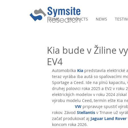
HOME
PRODUCTS
NEWS
TESTI
Kia bude v Žiline v
EV4
Automobilka 
Kia
 predstavila elektrické 
teraz vyrába iba autá so spaľovacími 
Sportage a Ceed. Ide na plnú kapacitu, 
druhej polovici roka 2025 a EV2 v roku 2
elektrických modelov v roku 2024 získal 
výrobu modelu Ceed, termín ešte Kia ne
VW
 pripravuje spustiť výro
rokov. Závod 
Stellantis
 v Trnave už vyrá
začať produkovať aj 
Jaguar Land Rover
koncom roka 2026. 