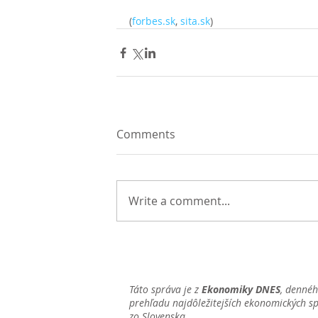
(
forbes.sk
, 
sita.sk
)
Comments
Write a comment...
Táto správa je z
Ekonomiky DNES
, denné
prehľadu najdôležitejších ekonomických s
zo Slovenska.