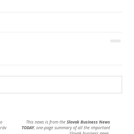
ho
This news is from the
Slovak Business News
práv
TODAY
, one-page summary of all the important
Slovak business news.