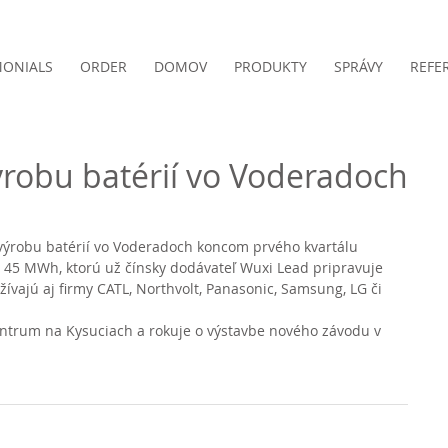
MONIALS
ORDER
DOMOV
PRODUKTY
SPRÁVY
REFE
robu batérií vo Voderadoch
výrobu batérií vo Voderadoch koncom prvého kvartálu 
u 45 MWh, ktorú už čínsky dodávateľ Wuxi Lead pripravuje 
žívajú aj firmy CATL, Northvolt, Panasonic, Samsung, LG či 