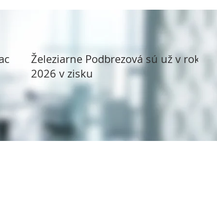
ack
Železiarne Podbrezová sú už v roku
2026 v zisku