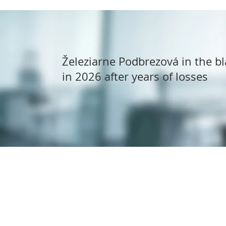
Železiarne Podbrezová in the bl
in 2026 after years of losses