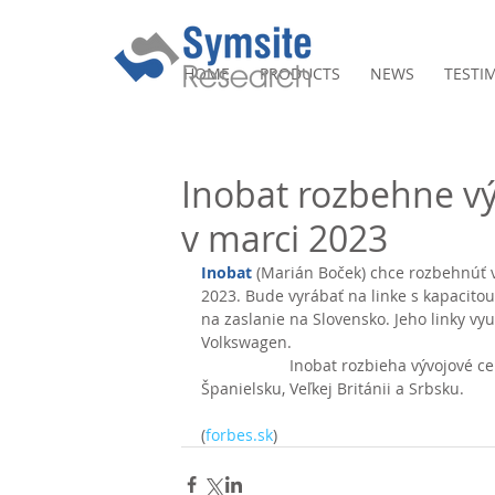
HOME
PRODUCTS
NEWS
TESTI
Inobat rozbehne vý
v marci 2023
Inobat
 (Marián Boček) chce rozbehnúť 
2023. Bude vyrábať na linke s kapacito
na zaslanie na Slovensko. Jeho linky vyu
Volkswagen.
                    Inobat rozbieha vývojové centrum na Kysuciach a rokuje o výstavbe nového závodu v 
Španielsku, Veľkej Británii a Srbsku. 
(
forbes.sk
)