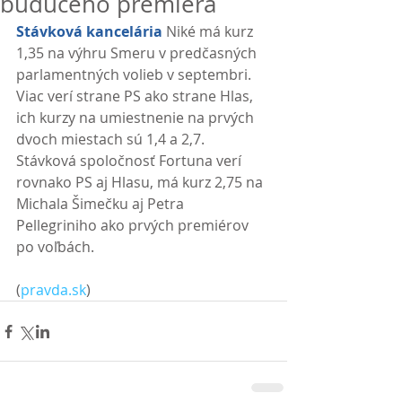
budúceho premiéra
Stávková kancelária
 Niké má kurz 
1,35 na výhru Smeru v predčasných 
parlamentných volieb v septembri. 
Viac verí strane PS ako strane Hlas, 
ich kurzy na umiestnenie na prvých 
dvoch miestach sú 1,4 a 2,7. 
Stávková spoločnosť Fortuna verí 
rovnako PS aj Hlasu, má kurz 2,75 na 
Michala Šimečku aj Petra 
Pellegriniho ako prvých premiérov 
po voľbách. 
(
pravda.sk
)