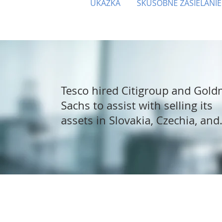
UKÁŽKA
SKÚŠOBNÉ ZASIELANIE
Tesco hired Citigroup and Gol
Sachs to assist with selling its
assets in Slovakia, Czechia, and
Hungary