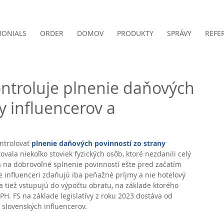
MONIALS
ORDER
DOMOV
PRODUKTY
SPRÁVY
REFE
ntroluje plnenie daňových
y influencerov a
ntrolovať 
plnenie daňových povinností zo strany 
ikovala niekoľko stoviek fyzických osôb, ktoré nezdanili celý 
a na dobrovoľné splnenie povinností ešte pred začatím 
 influenceri zdaňujú iba peňažné príjmy a nie hotelový 
a tiež vstupujú do výpočtu obratu, na základe ktorého 
PH. FS na základe legislatívy z roku 2023 dostáva od 
 slovenských influencerov. 