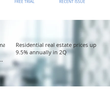
FREE TRIAL
RECENT ISSUE
dman
Residential real estate prices up
9.5% annually in 2Q