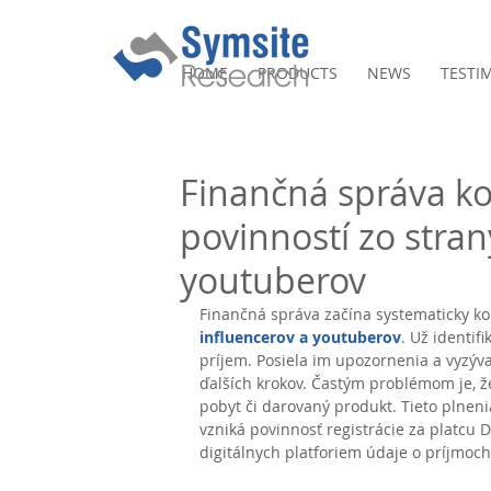
HOME
PRODUCTS
NEWS
TESTI
Finančná správa ko
povinností zo stran
youtuberov
Finančná správa začína systematicky ko
influencerov a youtuberov
. Už identif
príjem. Posiela im upozornenia a vyzýv
ďalších krokov. Častým problémom je, že
pobyt či darovaný produkt. Tieto plneni
vzniká povinnosť registrácie za platcu D
digitálnych platforiem údaje o príjmoch