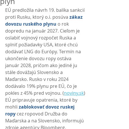
plyn
EÚ predložila návrh 19. balíka sankcií 
proti Rusku, ktorý o.i. posúva 
zákaz 
dovozu ruského plynu
 o rok 
dopredu na január 2027. Cieľom je 
oslabiť vojnový rozpočet Ruska a 
splniť požiadavky USA, ktoré chcú 
dodávať LNG do Európy. Termín na 
ukončenie dovozu ropy ostáva 
január 2028, pričom ako jediné ju 
stále dovážajú Slovensko a 
Maďarsko. Rusko v roku 2024 
dodávalo 19% plynu pre EÚ, čo je 
pokles z 45% pred vojnou. (
noviny.sk
)
EÚ pripravuje opatrenia, ktoré by 
mohli 
zablokovať dovoz ruskej 
ropy
 cez ropovod Družba do 
Maďarska a na Slovensko, informujú 
zdroje agentúry Bloomberg. 