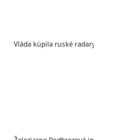
Vláda kúpila ruské radary
Železiarne Podbrezová in