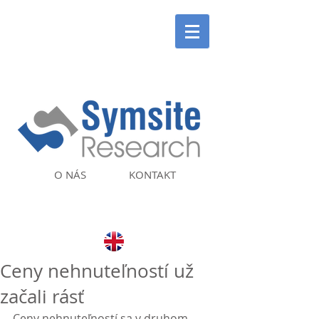
O NÁS
KONTAKT
Ceny nehnuteľností už
začali rásť
Ceny nehnuteľností sa v druhom 