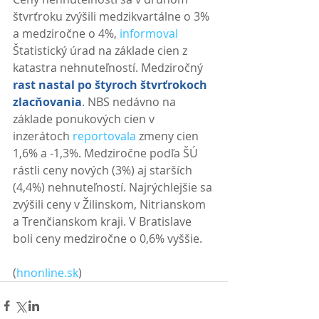
štvrťroku zvýšili medzikvartálne o 3% 
a medziročne o 4%, 
informoval
Štatistický úrad na základe cien z 
katastra nehnuteľností. Medziročný 
rast nastal po štyroch štvrťrokoch 
zlacňovania
. NBS nedávno na 
základe ponukových cien v 
inzerátoch 
reportovala
 zmeny cien 
1,6% a -1,3%. Medziročne podľa ŠÚ 
rástli ceny nových (3%) aj starších 
(4,4%) nehnuteľností. Najrýchlejšie sa 
zvýšili ceny v Žilinskom, Nitrianskom 
a Trenčianskom kraji. V Bratislave 
boli ceny medziročne o 0,6% vyššie. 
(
hnonline.sk
)